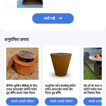
जारी रखें
अनुशंसित उत्पाद
कैम्पिंग कुकिंग बीबीक्यू के लिए
आधुनिक कोन बारबेक्यू कॉर्टन
ऐश ट्रे के साथ चारक
राउंड आउटडोर कॉर्टन स्टील
स्टील आउटडोर स्टोव टॉप
कॉर्टन स्टील फायर प
वुड बर्निंग फायर टेबल ग्रिल
ग्रिल वुड बर्निंग
को निकाल दिया
सबसे अच्छी कीमत
सबसे अच्छी कीमत
सबसे अच्छी 