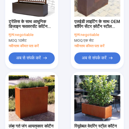
फैक्टरी यात्रा
गुणवत्ता नियंत्रण
ट्रेलिस के साथ आधुनिक
एलईडी लाइटिंग के साथ OEM
डिजाइन फ्लावरपॉट कॉर्टन
शॉपिंग सेंटर कोर्टेन स्टील
हमसे संपर्क करें
स्टील ट्रफ प्लांटर
आयताकार प्लेंटर
मूल्य:
negotiable
मूल्य:
negotiable
MOQ:
10सेट
MOQ:
एक सेट
समाचार
नवीनतम कीमत पता करें
नवीनतम कीमत पता करें
अब से संपर्क करें
अब से संपर्क करें
कोर्टेन स्टील बीबीक्यू ग्रिल
कोर्टेन स्टील प्लांटर
कोर्टेन स्टील फायर ग्लोब
कॉर्टन स्टील वॉटर फ़ीचर
छत निलंबित चिमनी
लंबा गर्त जंग आयताकार कोर्टेन
रिमूवेबल वेदरिंग स्टील कॉर्टन