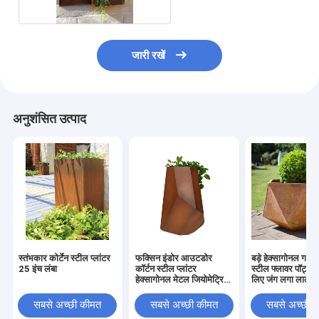
जारी रखें
अनुशंसित उत्पाद
स्तंभकार कोर्टेन स्टील प्लांटर
फक्सिन इंडोर आउटडोर
बड़े हेक्सागोनल गार्डन
25 इंच लंबा
कॉर्टन स्टील प्लांटर
स्टील फ्लावर पॉट्स प
हेक्सागोनल मेटल जियोमेट्रिक
लिए जंग लगा लाल
प्लांटर
सबसे अच्छी कीमत
सबसे अच्छी कीमत
सबसे अच्छी 