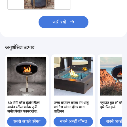
जारी रखें
अनुशंसित उत्पाद
60 सेमी ब्लैक इंडोर हीटर
उच्च तापमान काला रंग धातु
ग्राउंड वुड लो ब्लैक 
कार्बन स्टील स्मोक फ्री
वर्ग गैस आंगन हीटर आग
इथेनॉल हार्ड
बायोएथेनॉल फायरप्लेस:
तालिका
सबसे अच्छी कीमत
सबसे अच्छी कीमत
सबसे अच्छी 