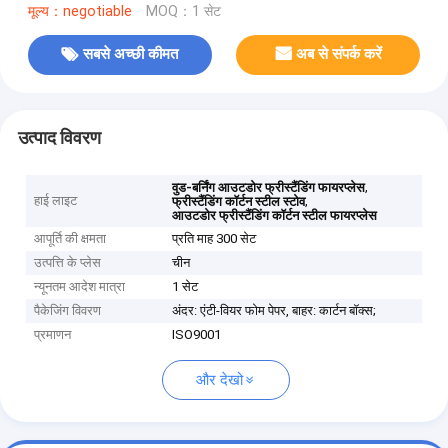
मूल्य：negotiable
MOQ：1 सेट
सबसे अच्छी कीमत
अब से संपर्क करें
उत्पाद विवरण
,
वुड-बर्निंग आउटडोर फ्रीस्टैंडिंग फायरप्लेस
हाई लाइट
,
फ्रीस्टैंडिंग कॉर्टन स्टील स्टोव
आउटडोर फ्रीस्टैंडिंग कॉर्टन स्टील फायरप्लेस
आपूर्ति की क्षमता
प्रति माह 300 सेट
उत्पत्ति के प्लेस
चीन
न्यूनतम आदेश मात्रा
1 सेट
पैकेजिंग विवरण
अंदर: एंटी-वियर फोम पेपर, बाहर: कार्टन बॉक्स;
प्रमाणन
ISO9001
और देखो