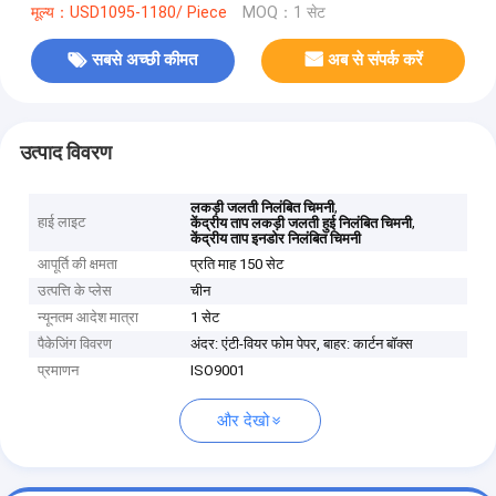
मूल्य：USD1095-1180/ Piece
MOQ：1 सेट
सबसे अच्छी कीमत
अब से संपर्क करें
उत्पाद विवरण
,
लकड़ी जलती निलंबित चिमनी
हाई लाइट
,
केंद्रीय ताप लकड़ी जलती हुई निलंबित चिमनी
केंद्रीय ताप इनडोर निलंबित चिमनी
आपूर्ति की क्षमता
प्रति माह 150 सेट
उत्पत्ति के प्लेस
चीन
न्यूनतम आदेश मात्रा
1 सेट
पैकेजिंग विवरण
अंदर: एंटी-वियर फोम पेपर, बाहर: कार्टन बॉक्स
प्रमाणन
ISO9001
और देखो