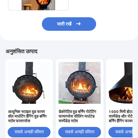
जारी रखें
अनुशंसित उत्पाद
आधुनिक स्टाइल वुड फायर
डेकोरेटिव वुड बर्निंग रोटेटिंग
1000 मिमी होटल इं
वॉल माउंटिंग हैंगिंग वुड बर्निंग
फायरप्लेस सीलिंग माउंटेड
सस्पेंडेड और रोटेटिंग
स्टोव फायरप्लेस
सस्पेंडेड स्टोव
बर्निंग हैंगिंग फायरप्ल
सबसे अच्छी कीमत
सबसे अच्छी कीमत
सबसे अच्छी 