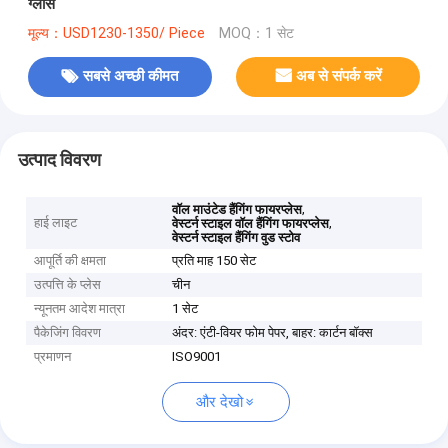
ग्लास
मूल्य：USD1230-1350/ Piece
MOQ：1 सेट
सबसे अच्छी कीमत
अब से संपर्क करें
उत्पाद विवरण
,
वॉल माउंटेड हैंगिंग फायरप्लेस
हाई लाइट
,
वेस्टर्न स्टाइल वॉल हैंगिंग फायरप्लेस
वेस्टर्न स्टाइल हैंगिंग वुड स्टोव
आपूर्ति की क्षमता
प्रति माह 150 सेट
उत्पत्ति के प्लेस
चीन
न्यूनतम आदेश मात्रा
1 सेट
पैकेजिंग विवरण
अंदर: एंटी-वियर फोम पेपर, बाहर: कार्टन बॉक्स
प्रमाणन
ISO9001
और देखो